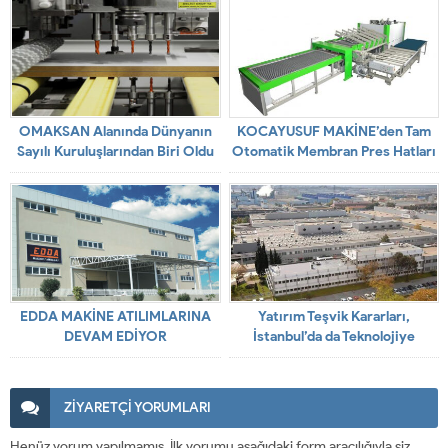
OMAKSAN Alanında Dünyanın
KOCAYUSUF MAKİNE’den Tam
Sayılı Kuruluşlarından Biri Oldu
Otomatik Membran Pres Hatları
EDDA MAKİNE ATILIMLARINA
Yatırım Teşvik Kararları,
DEVAM EDİYOR
İstanbul’da da Teknolojiye
Bağlandı
ZİYARETÇİ YORUMLARI
Henüz yorum yapılmamış. İlk yorumu aşağıdaki form aracılığıyla siz