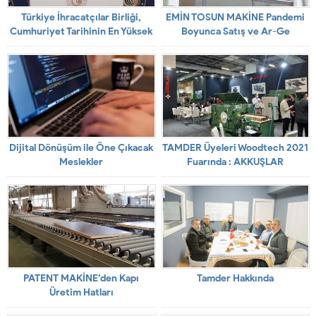
Türkiye İhracatçılar Birliği,
EMİN TOSUN MAKİNE Pandemi
Cumhuriyet Tarihinin En Yüksek
Boyunca Satış ve Ar-Ge
Ocak- Mayıs Dönemi İhracatının
Çalışmalarına En Ufak Ara
Gerçekleştiğini Açıkladı
Vermeden Faaliyetlerini
Sürdürüyor
Dijital Dönüşüm ile Öne Çıkacak
TAMDER Üyeleri Woodtech 2021
Meslekler
Fuarında : AKKUŞLAR
PATENT MAKİNE’den Kapı
Tamder Hakkında
Üretim Hatları