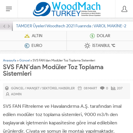
TAMDER Üyeleri Woodtech 2021 Fuarında : VAROL MAKİNE-2
ALTIN
DOLAR
EURO
İSTANBUL
°C
Anasayfa
»
Güncel
»
SVS FAN’dan Modüler Toz Toplama Sistemleri
SVS FAN’dan Modüler Toz Toplama
Sistemleri
GÜNCEL
/
MANŞET
/
SEKTÖREL HABERLER
08 MART
0
207
ADMIN
SVS FAN Filtreleme ve Havalandırma A.Ş. tarafından imal
edilen modüler toz toplama sistemleri, 9000 m3/h den
başlayarak işletmenin kapasitesine göre imal edilebilen
ürünlerdir. Civata ve somun ile montajı yapılmaktadır.