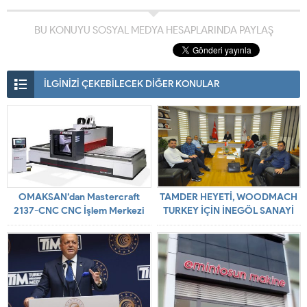
BU KONUYU SOSYAL MEDYA HESAPLARINDA PAYLAŞ
İLGİNİZİ ÇEKEBİLECEK DİĞER KONULAR
OMAKSAN’dan Mastercraft
TAMDER HEYETİ, WOODMACH
2137-CNC CNC İşlem Merkezi
TURKEY İÇİN İNEGÖL SANAYİ
TİCARET ODASININ DESTEĞİNİ
ALDI